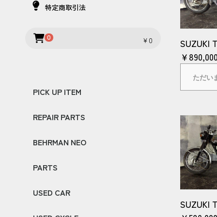
特定商取引法
0
￥0
SUZUKI T
￥890,00
ただい
PICK UP ITEM
REPAIR PARTS
HEADLIGHT UNIT
HEADLIGHT HOUSING
INNER COVER
REPAIR LENS KIT
BEHRMAN NEO
TOYOTA
NISSAN
HONDA
MAZDA
SUBARU
PARTS
LIGHT WEIGHT PARTS
LAMP
OTHER PARTS
AERO PARTS
REPAIR PARTS
USED CAR
DOOR
REAR FENDER
FRONT FENDER
BONNET
FENDER MARKER
EURO TAIL
CLEAR MARKER
CLEAR WINKER
SUPER CLEAR LENS
CRYSTAL LAMP
HEAD LIGHT KIT
CRYSTAL TAIL
LED TAIL LAMP
MR2
LEVIN
CELICA
MUSTANG
NSX
SKYLINE
180SX
SILVIA
RX-7
SUZUKI 