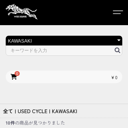
0
￥0
全て
|
USED CYCLE
|
KAWASAKI
10件
の商品が見つかりました