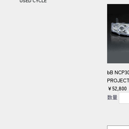
TOYOTA
NISSAN
HONDA
SUBARU
MAZDA
SUZUKI
DAIHATSU
OTHER
USED CYCLE
HONDA
KAWASAKI
YAMAHA
SUZUKI
OTHER
bB NCP30
PROJECT
￥52,800
数量