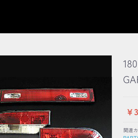
18
GA
￥3
関連カ
PART