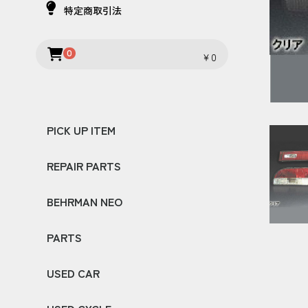
特定商取引法
0
￥0
PICK UP ITEM
REPAIR PARTS
HEADLIGHT UNIT
HEADLIGHT HOUSING
INNER COVER
REPAIR LENS KIT
BEHRMAN NEO
TOYOTA
NISSAN
HONDA
MAZDA
SUBARU
PARTS
LIGHT WEIGHT PARTS
LAMP
OTHER PARTS
AERO PARTS
REPAIR PARTS
USED CAR
DOOR
REAR FENDER
FRONT FENDER
BONNET
FENDER MARKER
EURO TAIL
CLEAR MARKER
CLEAR WINKER
SUPER CLEAR LENS
CRYSTAL LAMP
HEAD LIGHT KIT
CRYSTAL TAIL
LED TAIL LAMP
MR2
LEVIN
CELICA
MUSTANG
NSX
SKYLINE
180SX
SILVIA
RX-7