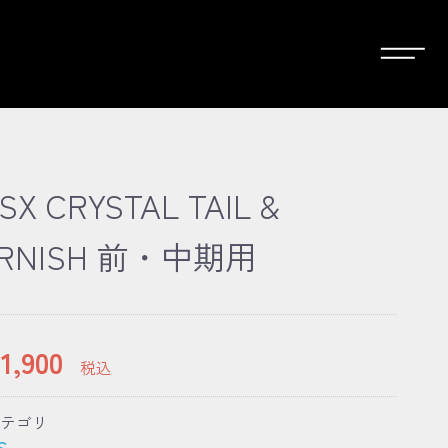
0SX CRYSTAL TAIL &
RNISH 前・中期用
1,900
税込
テゴリ
S